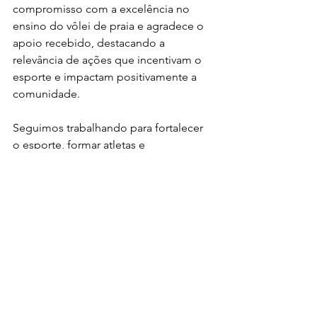
compromisso com a excelência no 
ensino do vôlei de praia e agradece o 
apoio recebido, destacando a 
relevância de ações que incentivam o 
esporte e impactam positivamente a 
comunidade.
Seguimos trabalhando para fortalecer 
o esporte, formar atletas e 
proporcionar experiências que vão 
além das quadras.
Ver tudo
Posts recentes