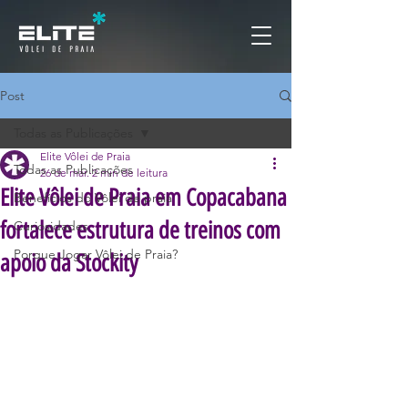
Post
Todas as Publicações
Elite Vôlei de Praia
Todas as Publicações
26 de mar.
2 min de leitura
Elite Vôlei de Praia em Copacabana
Benefícios do Vôlei de praia
fortalece estrutura de treinos com
Curiosidades
Porque Jogar Vôlei de Praia?
apoio da Stockity