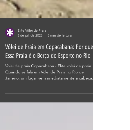
Elite Vôlei de Praia
3 de jul. de 2025
3 min de leitura
Vôlei de Praia em Copacabana: Por que
Essa Praia é o Berço do Esporte no Rio
Vôlei de praia Copacabana - Elite vôlei de praia
Quando se fala em Vôlei de Praia no Rio de
Janeiro, um lugar vem imediatamente à cabeça:...